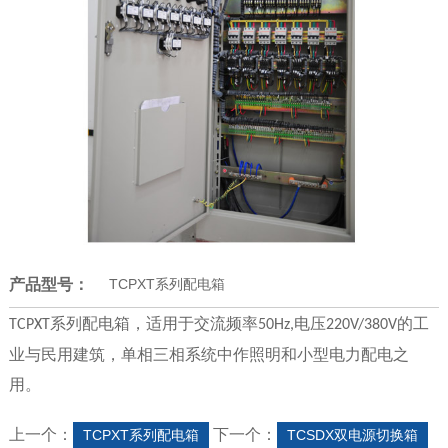
产品型号：
TCPXT系列配电箱
系列配电箱，适用于交流频率
电压
的工
TCPXT
50Hz,
220V/380V
业与民用建筑，单相三相系统中作照明和小型电力配电之
用。
上一个：
下一个：
TCPXT系列配电箱
TCSDX双电源切换箱