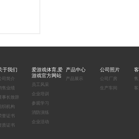
关于我们
爱游戏体育,爱
产品中心
公司照片
客
游戏官方网站
公司简介
产品展示
公司厂房
售
员工风采
销售业绩
生产车间
客
企业培训
董事长致辞
参观学习
组织机构
消防演练
荣誉证书
企业活动
资质证书