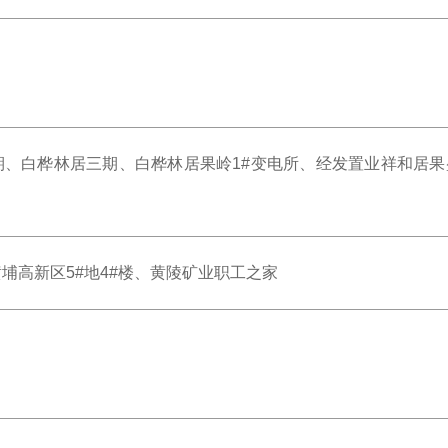
、白桦林居三期、白桦林居果岭1#变电所、经发置业祥和居果
埔高新区5#地4#楼、黄陵矿业职工之家