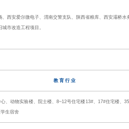
场、西安爱尔微电子、渭南交警支队、陕西省粮库、西安灞桥水
旧城市改造工程项目。
教 育 行 业
、动物实验楼、院士楼、8~12号住宅楼13#、17#住宅楼、3
区学生宿舍