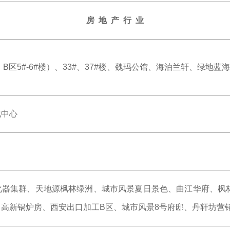
房 地 产 行 业
、B区5#-6#楼）、33#、37#楼、魏玛公馆、海泊兰轩、绿地
化中心
化器集群、天地源枫林绿洲、城市风景夏日景色、曲江华府、枫林
高新锅炉房、西安出口加工B区、城市风景8号府邸、丹轩坊营