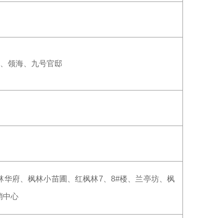
蓝海、领海、九号官邸
华府、枫林小苗圃、红枫林7、8#楼、兰亭坊、枫
销中心