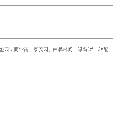
盛园，商业街，泰安园、白桦林间、绿岛1#、2#配