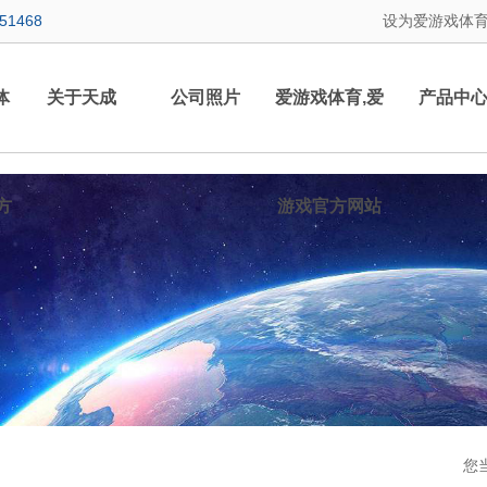
451468
设为爱游戏体育
体
关于天成
公司照片
爱游戏体育,爱
产品中
方
游戏官方网站
您